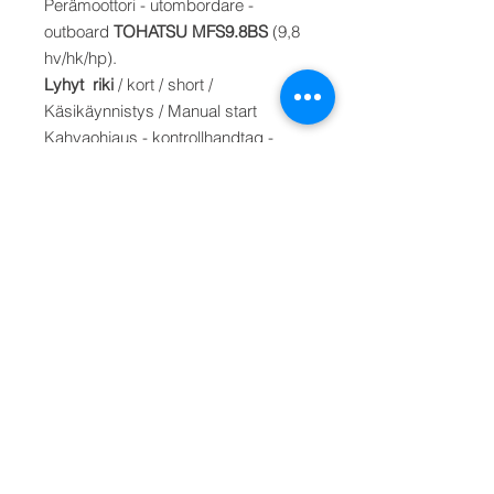
Perämoottori - utombordare -
outboard
TOHATSU MFS9.8BS
(9,8
hv/hk/hp).
Lyhyt riki
/ kort / short /
Käsikäynnistys / Manual start
Kahvaohjaus - kontrollhandtag -
control handle
Irtosäiliö - lös bränsletank - loose
fuel tank 12 litraa. Paino/Vikt/Weight
37 kg.
Ohjehinta/Pris/Price:
2.090 €
Malli saatavana myös käsi- ja
sähkökäynnistyksellä/elektr.
MFS9.8BEFS. Hinta: 2.800,- €
Toimitusaika - Leveranstid -
Deliverytime : 2-4 työpäivää -
arbetsdagar - working days