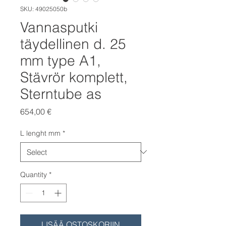
SKU: 49025050b
Vannasputki
täydellinen d. 25
mm type A1,
Stävrör komplett,
Sterntube as
Price
654,00 €
L lenght mm
*
Quantity
*
LISÄÄ OSTOSKORIIN