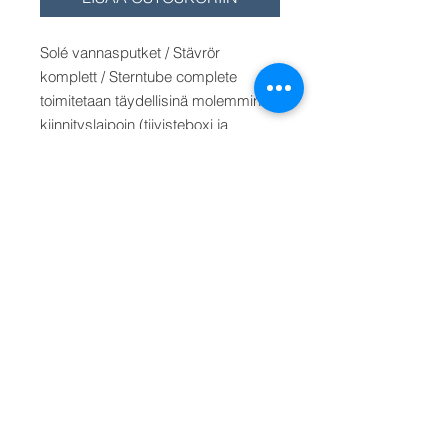
Solé vannasputket / Stävrör
komplett / Sterntube complete
toimitetaan täydellisinä molemmin
kiinnityslaipoin (tiivisteboxi ja
perälaakeri). Type A1 koot 25-35
mm akselille/axel/shaft. Type A2
koot 35-50 mm akselille.
Vannasputken pituudet/längd/length:
500 mm, 1000 mm ja 1500 mm.
Hinta/Pris/Price diam. 25 mm
akselille/axel/shaft type A1 (A),
pituus 500 mm. Muu pituus valitse
valikosta.
Välj från menyn. Select from the
menu.