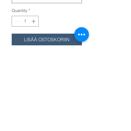
Quantity
*
LISÄÄ OSTOSKORIIN
Venttiilikopan tiiviste / Ventilkopans
packning / Gasket rocker
cover FNM meridieseleille. ATM-
mallit (ATM-100, ATM-120, ATM-135,
ATM-155) nr 3.021.037.1 (hinta),
HPE-170 ja HPE-190 nr 3.021.205.1,
HPE-200 (10V) nr 3.021.080.1, HPE-
225 ja HPE-250 nr. 3.021.094.1.
Valitse valikosta oikea malli.
Välj modellen från menyn. Select the
model from the menu.