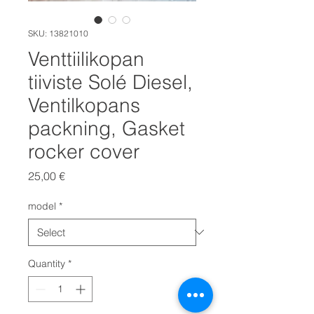
SKU: 13821010
Venttiilikopan
tiiviste Solé Diesel,
Ventilkopans
packning, Gasket
rocker cover
Price
25,00 €
model
*
Quantity
*