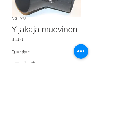
SKU: Y75
Y-jakaja muovinen
Price
4,40 €
Quantity
*
LISÄÄ OSTOSKORIIN
Muovinen Y-jakaja 76 mm letkulle.
© 2026 Oy Tekno-Marine Ab ||
+358 (0)9-819