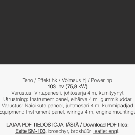
Teho / Effekt hk / Võimsus hj / Power hp
103 hv (75,8 kW)
Varustus: Virtapaneeli, johtosarja 4 m, kumityynyt
Utrustning: Instrument panel, elhärva 4 m, gummikuddar
Varustus: Näidikute paneel, juhtmesari 4 m, kummipadjad
Equipment: Instrument panel, wirings 4 m, engine mounting
LATAA PDF TIEDOSTOJA TÄSTÄ / Download PDF files:
Esite SM-103,
broschyr, broshüür,
leaflet eng
l.