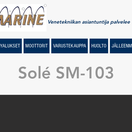
Venetekniikan asiantuntija palvelee
YALUKSET
MOOTTORIT
VARUSTEKAUPPA
HUOLTO
JÄLLEENM
Solé SM-103