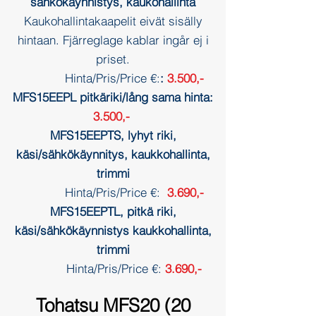
sähkökäynnistys, kaukohallinta
Kaukohallintakaapelit eivät sisälly
hintaan. Fjärreglage kablar ingår ej i
priset.
Hinta/Pris/Price €:
:
3.500,-
MFS15EEPL pitkäriki/lång sama hinta:
3.500,-
MFS15EEPTS, lyhyt riki,
käsi/sähkökäynnitys, kaukkohallinta,
trimmi
Hinta/Pris/Price €:
3.69
0,-
MFS15EEPTL, pitkä riki,
käsi/sähkökäynnistys kaukkohallinta,
trimmi
Hinta/Pris/Price €:
3.690
,-
Tohatsu MFS20 (20