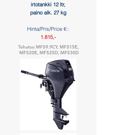
irtotankki 12 ltr,
paino alk. 27 kg
Hinta/Pris/Price €::
1.815,-
Tohatsu MFS9.9CY, MFS15E,
MFS20E, MFS25D, MFS30D