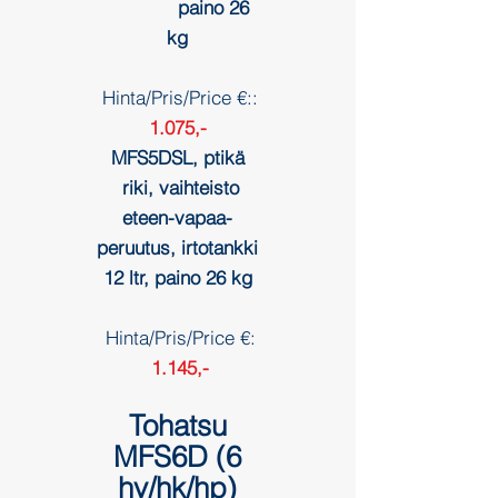
paino 26
kg
Hinta/Pris/Price €::
1.075,-
MFS5DSL, ptikä
riki, vaihteisto
eteen-vapaa-
peruutus, irtotankki
12 ltr, paino 26 kg
Hinta/Pris/Price €:
1.145,-
Tohatsu
MFS6D (6
hv/hk
/hp
)