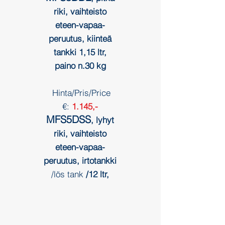
riki
, vaihteisto
eteen-vapaa-
peruutus, kiinteä
tankki 1,15 ltr,
paino n.30 kg
Hinta/Pris/Price
€:
1.145,-
MFS5DSS
, lyhyt
riki, vaihteisto
eteen-vapaa-
peruutus, irtotankki
/lös tank
/12 ltr,