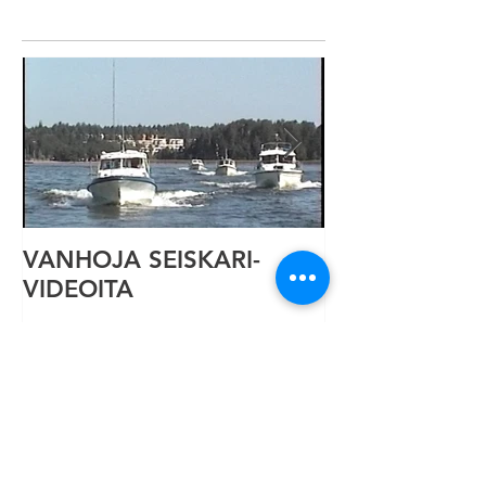
Featured Posts
VANHOJA SEISKARI-
Seiskari-vene
VIDEOITA
Recent Posts