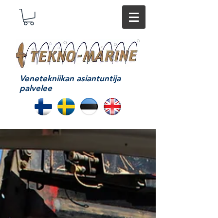
Venetekniikan asiantuntija
palvelee