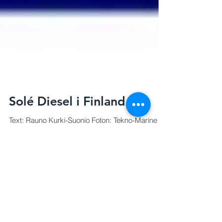
Solé Diesel i Finland
Text: Rauno Kurki-Suonio Foton: Tekno-Marine
arkiv Solé S.A.är ett spanskt familjeföretag som
är mer än 100 år gammalt. Båtmotorer har...