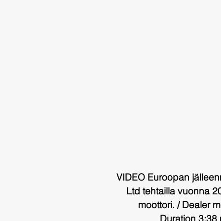
VIDEO Euroopan jälleen
Ltd tehtailla vuonna 
moottori. / Dealer 
Duration 3:38