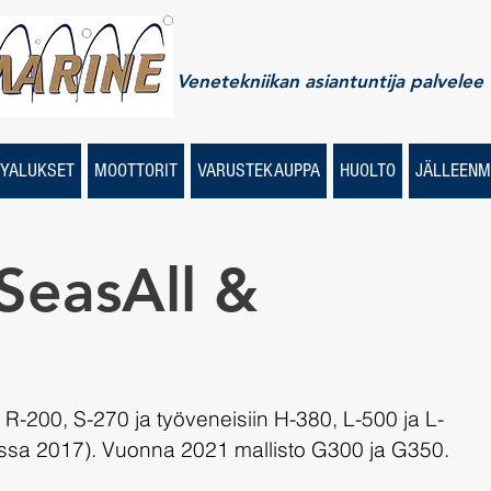
Venetekniikan asiantuntija palvelee
YALUKSET
MOOTTORIT
VARUSTEKAUPPA
HUOLTO
JÄLLEENM
SeasAll &
 R-200, S-270 ja työveneisiin H-380, L-500 ja L-
ussa 2017). Vuonna 2021 mallisto G300 ja G350.