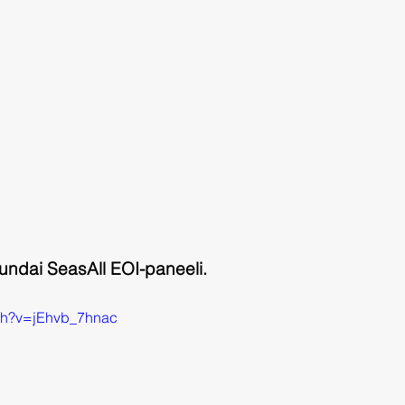
yundai SeasAll EOI-paneeli.
tch?v=jEhvb_7hnac