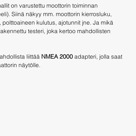
llit on varustettu moottorin toiminnan 
eli). Siinä näkyy mm. moottorin kierrosluku, 
 polttoaineen kulutus, ajotunnit jne. Ja mikä 
rakennettu testeri, joka kertoo mahdollisten 
dollista liittää 
NMEA 2000
 adapteri, jolla saat 
ttorin näytölle.