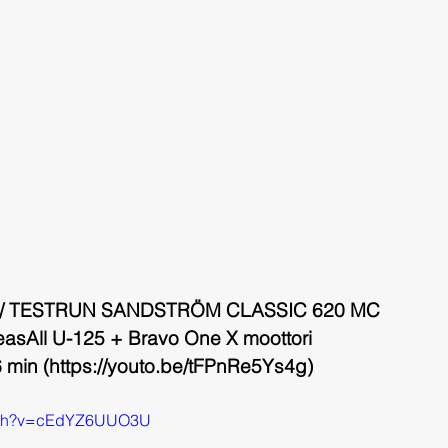
/ TESTRUN SANDSTRÖM CLASSIC 620 MC
asAll U-125 + Bravo One X moottori
6 min (https://youto.be/tFPnRe5Ys4g)
atch?v=cEdYZ6UUO3U