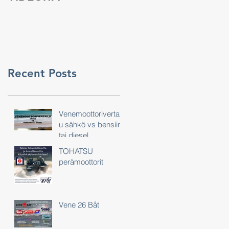
Recent Posts
Venemoottorivertail
u sähkö vs bensiini
tai diesel
TOHATSU
perämoottorit
Vene 26 Båt