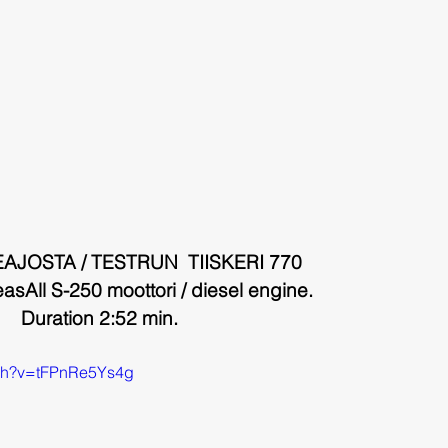
AJOSTA / TESTRUN  TIISKERI 770
sAll S-250 moottori / diesel engine.
Duration 2:52 min.
tch?v=tFPnRe5Ys4g