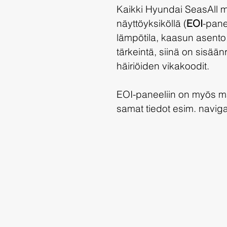
Kaikki Hyundai SeasAll ma
näyttöyksiköllä (
EOI
-pane
lämpötila, kaasun asento,
tärkeintä, siinä on sisään
häiriöiden vikakoodit.
EOI-paneeliin on myös mah
samat tiedot esim. navigaa