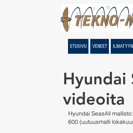
ETUSIVU
VENEET
ILMATYYN
Hyundai 
videoita
Hyundai SeasAll mallisto:
600 (uutuusmalli lokaku