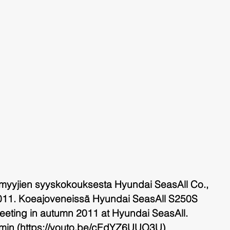
myyjien syyskokouksesta Hyundai SeasAll Co., 
2011. Koeajoveneissä Hyundai SeasAll S250S 
meeting in autumn 2011 at Hyundai SeasAll.
 min (https://youto.be/cEdYZ6UUO3U)