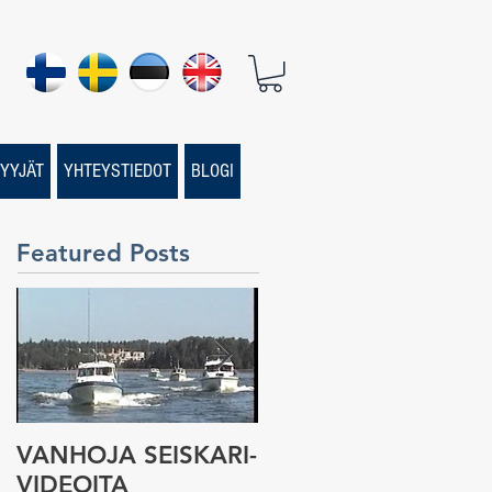
YYJÄT
YHTEYSTIEDOT
BLOGI
Featured Posts
VANHOJA SEISKARI-
Seiskari-veneen
VIDEOITA
tarina