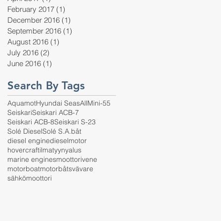
February 2017
(1)
1 post
December 2016
(1)
1 post
September 2016
(1)
1 post
August 2016
(1)
1 post
July 2016
(2)
2 posts
June 2016
(1)
1 post
Search By Tags
Aquamot
Hyundai SeasAll
Mini-55
Seiskari
Seiskari ACB-7
Seiskari ACB-8
Seiskari S-23
Solé Diesel
Solé S.A.
båt
diesel engine
dieselmotor
hovercraft
ilmatyynyalus
marine engines
moottorivene
motorboat
motorbåt
svävare
sähkömoottori