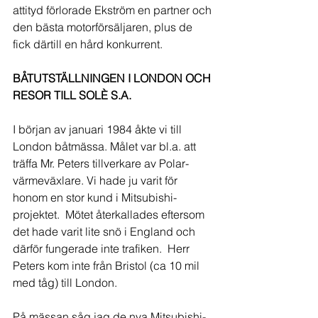
attityd förlorade Ekström en partner och 
den bästa motorförsäljaren, plus de 
fick därtill en hård konkurrent.
BÅTUTSTÄLLNINGEN I LONDON OCH 
RESOR TILL SOLÈ S.A.
I början av januari 1984 åkte vi till 
London båtmässa. Målet var bl.a. att 
träffa Mr. Peters tillverkare av Polar-
värmeväxlare. Vi hade ju varit för 
honom en stor kund i Mitsubishi-
projektet.  Mötet återkallades eftersom 
det hade varit lite snö i England och 
därför fungerade inte trafiken.  Herr 
Peters kom inte från Bristol (ca 10 mil 
med tåg) till London.
På mässan såg jag de nya Mitsubishi-