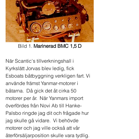
Bild 1. 
Marinerad BMC 1,5 D
När Scantic's tillverkningshall i 
Kyrkslätt Jorvas blev ledig, fick 
Esboats båtbyggning verkligen fart. Vi 
använde främst Yanmar-motorer i 
båtarna.  Då gick det åt cirka 50 
motorer per år.  När Yanmars import 
överfördes från Novi Ab till Hanke-
Palsbo ringde jag dit och frågade hur 
jag skulle gå vidare.  Vi behövde 
motorer och jag ville också att vår 
återförsäljarposition skulle vara tydlig.  