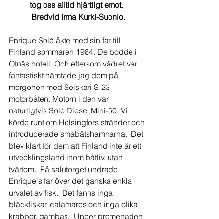
tog oss alltid hjärtligt emot.  
Bredvid Irma Kurki-Suonio.
Enrique Solé åkte med sin far till 
Finland sommaren 1984. De bodde i 
Otnäs hotell. Och eftersom vädret var 
fantastiskt hämtade jag dem på 
morgonen med Seiskari S-23 
motorbåten. Motorn i den var 
naturligtvis Solé Diesel Mini-50. Vi 
körde runt om Helsingfors stränder och 
introducerade småbåtshamnarna.  Det 
blev klart för dem att Finland inte är ett 
utvecklingsland inom båtliv, utan 
tvärtom.  På salutorget undrade 
Enrique's far över det ganska enkla 
urvalet av fisk.  Det fanns inga 
bläckfiskar, calamares och inga olika 
krabbor, gambas.  Under promenaden 