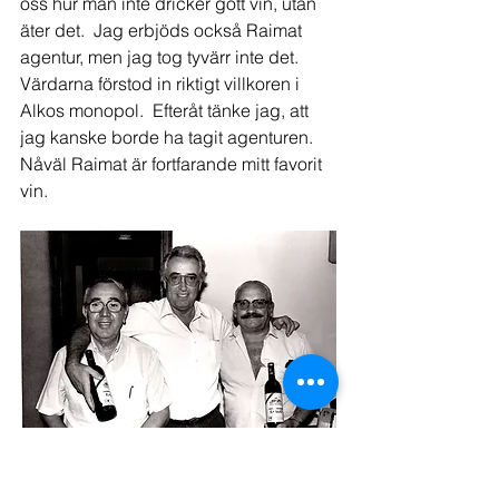
oss hur man inte dricker gott vin, utan 
äter det.  Jag erbjöds också Raimat 
agentur, men jag tog tyvärr inte det.  
Värdarna förstod in riktigt villkoren i 
Alkos monopol.  Efteråt tänke jag, att 
jag kanske borde ha tagit agenturen.  
Nåväl Raimat är fortfarande mitt favorit 
vin.
Bild 12. 
Enrique's far, Raimat's direktör 
och St. Manel Foix, smeknamnet Sheriff.