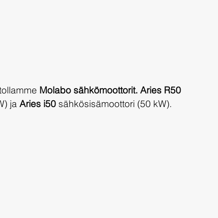
tollamme 
Molabo sähkömoottorit. Aries R50 
) ja 
Aries i50 
sähkösisämoottori (50 kW).