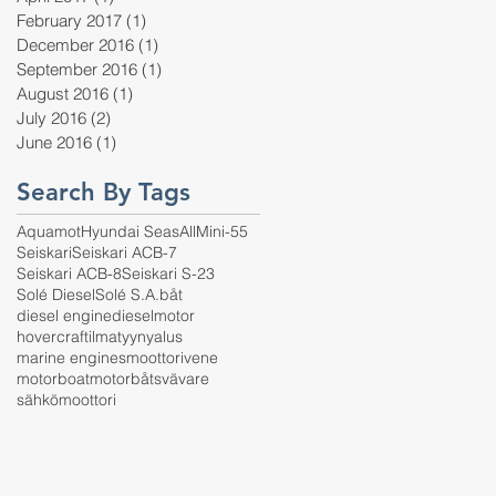
February 2017
(1)
1 post
December 2016
(1)
1 post
September 2016
(1)
1 post
August 2016
(1)
1 post
July 2016
(2)
2 posts
June 2016
(1)
1 post
Search By Tags
Aquamot
Hyundai SeasAll
Mini-55
Seiskari
Seiskari ACB-7
Seiskari ACB-8
Seiskari S-23
Solé Diesel
Solé S.A.
båt
diesel engine
dieselmotor
hovercraft
ilmatyynyalus
marine engines
moottorivene
motorboat
motorbåt
svävare
sähkömoottori