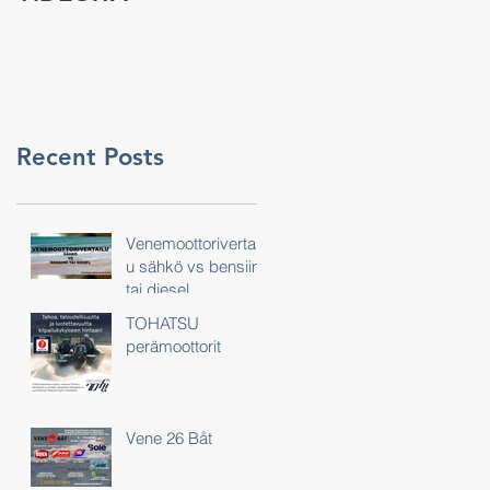
Recent Posts
Venemoottorivertail
u sähkö vs bensiini
tai diesel
TOHATSU
perämoottorit
Vene 26 Båt