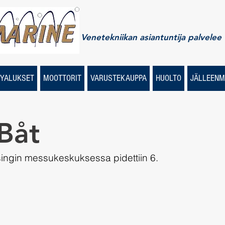
Venetekniikan asiantuntija palvelee
YALUKSET
MOOTTORIT
VARUSTEKAUPPA
HUOLTO
JÄLLEENM
Båt
singin messukeskuksessa pidettiin 6. 