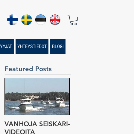
YYJÄT
YHTEYSTIEDOT
BLOGI
Featured Posts
VANHOJA SEISKARI-
Seiskari-veneen
VIDEOITA
tarina